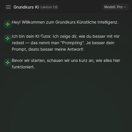
Grundkurs KI
Lektion 1/6
Modell: Pro
Hey! Willkommen zum Grundkurs Künstliche Intelligenz.
Ich bin dein KI-Tutor. Ich zeige dir, wie du besser mit mir
KURSE
▾
redest — das nennt man "Prompting". Je besser dein
Grundkurs KI
Prompt, desto besser meine Antwort!
Die perfekte Rolle
Bevor wir starten, schauen wir uns kurz an, wie alles hier
Die perfekte Aufgabe
funktioniert.
Kontext-Extraktion
Die perfekten Beispiele
Das perfekte Format
VERTIEFUNG
▾
Schließe zuerst den Grundkurs ab.
SICHERHEIT
▾