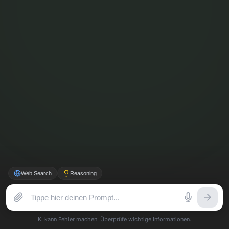
Gefahren & Ethik
NACHSCHLAGEN
▾
KI verstehen
Halluzinationen erkennen
Glossar
Quellen
Mikes Picks
Web Search
Reasoning
Einstellungen
Neuer Chat
KI kann Fehler machen. Überprüfe wichtige Informationen.